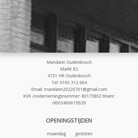
Mandarin Oudenbosch
Markt 82
4731 HR Oudenbosch
Tel
:
0165 312 664
Email:
mandarin20220701@gmail.com
KVK /ondernemingsnummer
:
80173802 btwnr:
nl003400619B39
OPENINGSTIJDEN
maandag
gesloten